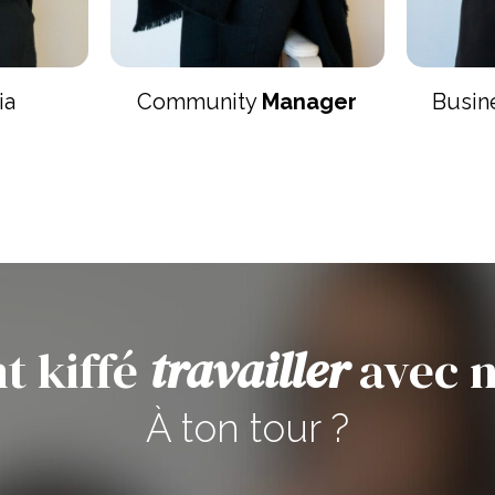
ia
Community
Manager
Busin
nt kiffé
travailler
avec n
À ton tour ?