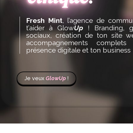
Fresh Mint
, l’agence de commun
t’aider à Glow
Up
! Branding, g
sociaux, création de ton site 
accompagnements complets 
présence digitale et ton business
Je veux
GlowUp
!