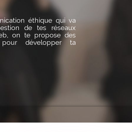
ication éthique qui va
estion de tes réseaux
web, on te propose des
pour développer ta