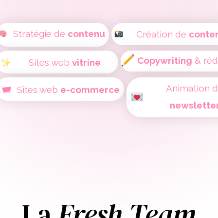
Stratégie de
contenu
Création de
conte
Copywriting
& réd
Sites web
vitrine
Animation 
Sites web
e-commerce
newslette
La
Fresh Team