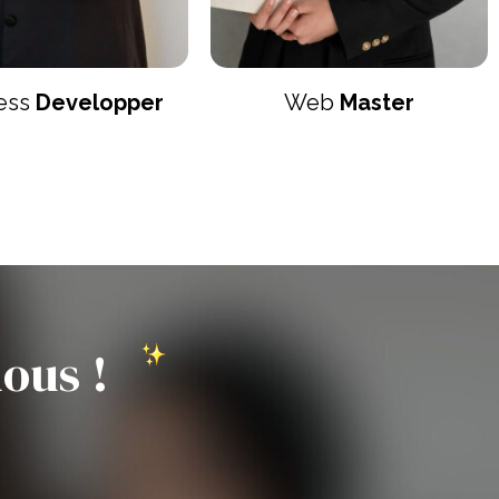
ess
Developper
Web
Master
ous !