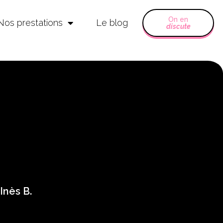
On en
Nos prestations
Le blog
discute
Inès B.