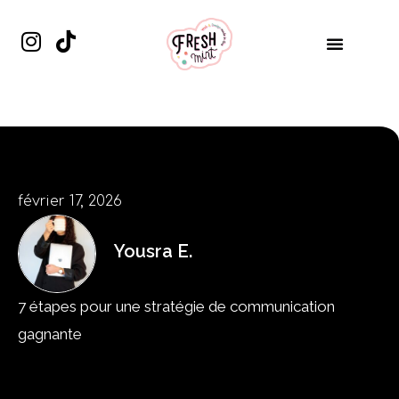
Aller
I
T
au
n
i
contenu
s
k
t
t
a
o
g
k
r
a
février 17, 2026
m
Yousra E.
7 étapes pour une stratégie de communication
gagnante