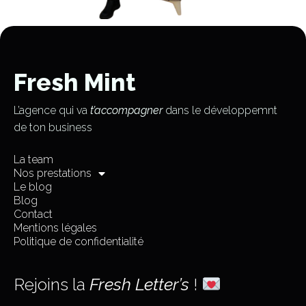
Fresh Mint
L’agence qui va
t’accompagner
dans le développemnt
de ton business
La team
Nos prestations
Le blog
Blog
Contact
Mentions légales
Politique de confidentialité
Rejoins la
Fresh Letter’s
!