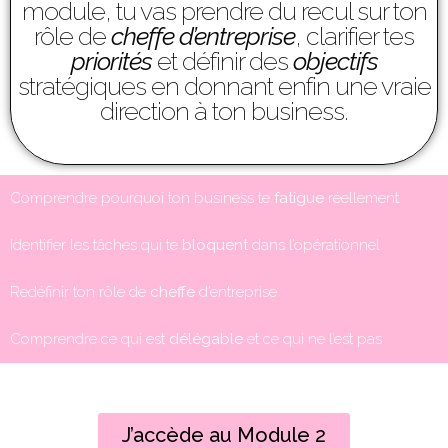
module, tu vas prendre du recul sur ton
rôle de
cheffe d’entreprise
, clarifier tes
priorités
et définir des
objectifs
stratégiques en donnant enfin une vraie
direction à ton business.
Comprendre pourquoi ton business te
fatigue
réellement
Identifier les tâches qui te
bloquent
dans l’opérationnel
Redéfinir ton rôle de
cheffe
d’entreprise
Comprendre ce qui est
délégable
et ce qui ne l’est pas
J’accède au Module 2