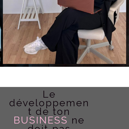
Le
développemen
t de ton
BUSINESS
ne
doit pas