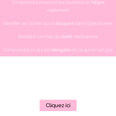
Comprendre pourquoi ton business te
fatigue
réellement
Identifier les tâches qui te
bloquent
dans l’opérationnel
Redéfinir ton rôle de
cheffe
d’entreprise
Comprendre ce qui est
délégable
et ce qui ne l’est pas
Cliquez ici