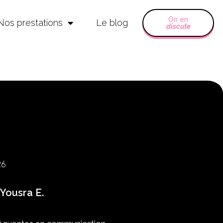
On en
Nos prestations
Le blog
discute
26
Yousra E.